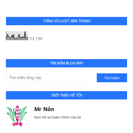
TỔNG SỐ LƯỢT XEM TRANG
53,190
TÌM KIẾM BLOG NÀY
GIỚI THIỆU VỀ TÔI
Mr Nỏn
Xem hồ sơ hoàn chỉnh của tôi