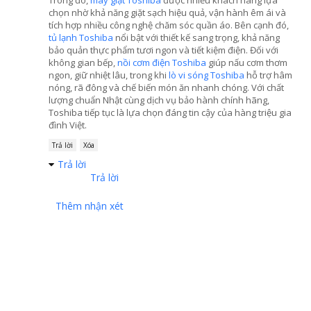
Trong đó,
máy giặt Toshiba
được nhiều khách hàng lựa
chọn nhờ khả năng giặt sạch hiệu quả, vận hành êm ái và
tích hợp nhiều công nghệ chăm sóc quần áo. Bên cạnh đó,
tủ lạnh Toshiba
nổi bật với thiết kế sang trọng, khả năng
bảo quản thực phẩm tươi ngon và tiết kiệm điện. Đối với
không gian bếp,
nồi cơm điện Toshiba
giúp nấu cơm thơm
ngon, giữ nhiệt lâu, trong khi
lò vi sóng Toshiba
hỗ trợ hâm
nóng, rã đông và chế biến món ăn nhanh chóng. Với chất
lượng chuẩn Nhật cùng dịch vụ bảo hành chính hãng,
Toshiba tiếp tục là lựa chọn đáng tin cậy của hàng triệu gia
đình Việt.
Trả lời
Xóa
Trả lời
Trả lời
Thêm nhận xét