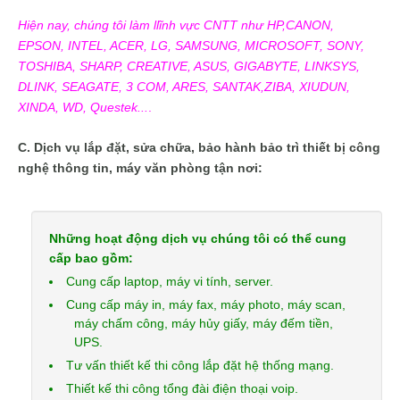
Hiện nay, chúng tôi làm llĩnh vực CNTT như HP,CANON,
EPSON, INTEL, ACER, LG, SAMSUNG, MICROSOFT, SONY,
TOSHIBA, SHARP, CREATIVE, ASUS, GIGABYTE, LINKSYS,
DLINK, SEAGATE, 3 COM, ARES, SANTAK,ZIBA, XIUDUN,
XINDA, WD, Questek...
.
C. Dịch vụ lắp đặt, sửa chữa, bảo hành bảo trì thiết bị công
nghệ thông tin, máy văn phòng tận nơi:
Những hoạt động dịch vụ chúng tôi có thể cung
cấp bao gồm:
Cung cấp laptop, máy vi tính, server.
Cung cấp máy in, máy fax, máy photo, máy scan,
máy chấm công, máy hủy giấy, máy đếm tiền,
UPS.
Tư vấn thiết kế thi công lắp đặt hệ thống mạng.
Thiết kế thi công tổng đài điện thoại voip.