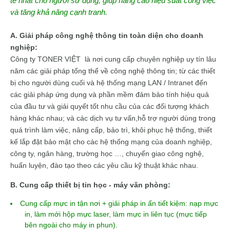
tế nhất cho người sử dụng, giúp nâng cao hiệu suất công việc
và tăng khả năng cạnh tranh.
A. Giải pháp công nghệ thông tin toàn diện cho doanh
nghiệp:
Công ty TONER VI
ỆT
là nơi cung cấp chuyên nghiệp uy tín lâu
năm các giải pháp tổng thể về công nghệ thông tin; từ các thiết
bị cho người dùng cuối và hệ thống mạng LAN / Intranet đến
các giải pháp ứng dụng và phần mềm đảm bảo tính hiệu quả
của đầu tư và giải quyết tốt nhu cầu của các đối tượng khách
hàng khác nhau; và các dịch vụ tư vấn,hỗ trợ người dùng trong
quá trình làm việc, nâng cấp, bảo trì, khôi phục hệ thống, thiết
kế lắp đặt bảo mật cho các hệ thống mạng của doanh nghiệp,
công ty, ngân hàng, trường học …, chuyển giao công nghệ,
huấn luyện, đào tạo theo các yêu cầu kỹ thuật khác nhau.
B. Cung cấp thiết bị tin học - máy văn phòng:
Cung cấp mực in tận nơi + giải pháp in ấn tiết kiệm: nạp mực
in, làm mới hộp mực laser, làm mực in liên tục (mực tiếp
bên ngoài cho máy in phun).