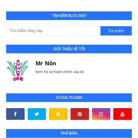
TÌM KIẾM BLOG NÀY
GIỚI THIỆU VỀ TÔI
Mr Nỏn
Xem hồ sơ hoàn chỉnh của tôi
SOCIAL PLUGIN
PHỔ BIẾN