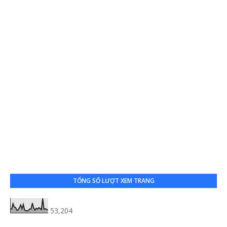
TỔNG SỐ LƯỢT XEM TRANG
53,204